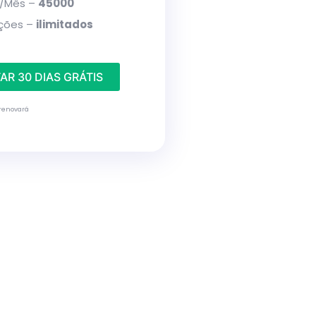
/Mês –
45000
ações –
ilimitados
AR 30 DIAS GRÁTIS
 renovará