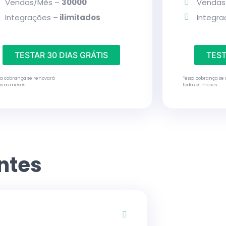
Vendas/Mês –
30000
Vendas
Integrações –
ilimitados
Integr
TESTAR 30 DIAS GRÁTIS
TEST
sa cobrança se renovará
*essa cobrança se
os os meses
todos os meses
ntes