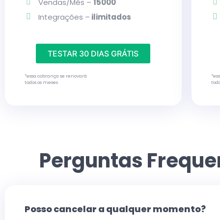
Vendas/Mês –
15000
Integrações –
ilimitados
TESTAR 30 DIAS GRÁTIS
*essa cobrança se renovará
*es
todos os meses
tod
Perguntas Freque
Posso cancelar a qualquer momento?