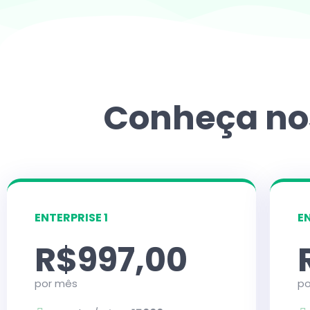
Conheça nos
ENTERPRISE 1
E
R$997,00
por mês
po