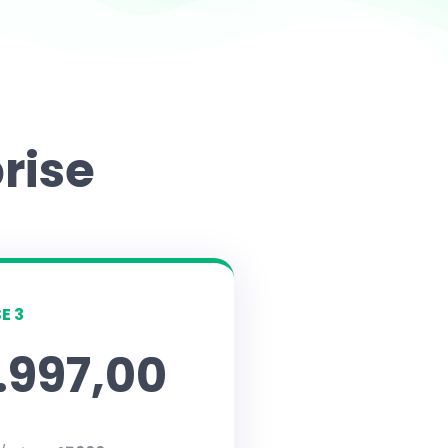
rise
E 3
.997,00