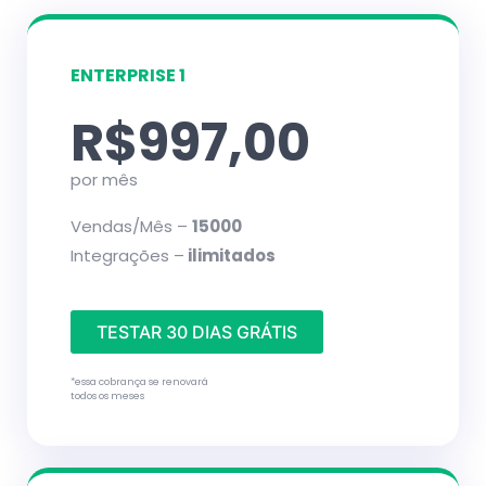
ENTERPRISE 1
R$997,00
por mês
Vendas/Mês –
15000
Integrações –
ilimitados
TESTAR 30 DIAS GRÁTIS
*essa cobrança se renovará
todos os meses