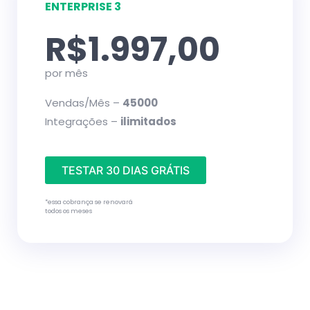
ENTERPRISE 3
R$1.997,00
por mês
Vendas/Mês –
45000
Integrações –
ilimitados
TESTAR 30 DIAS GRÁTIS
*essa cobrança se renovará
todos os meses