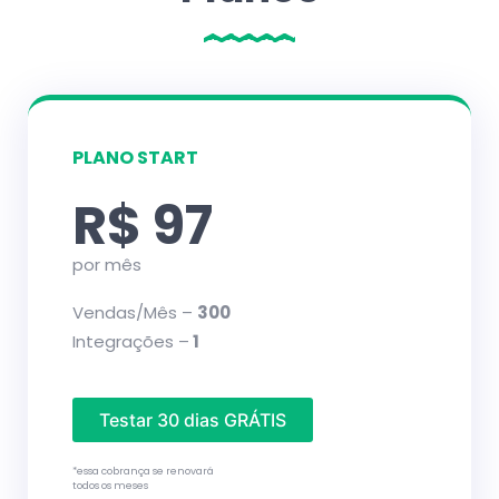
PLANO START
R$ 97
por mês
Vendas/Mês –
300
Integrações –
1
Testar 30 dias GRÁTIS
*essa cobrança se renovará
todos os meses