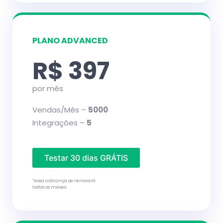
PLANO ADVANCED
R$ 397
por mês
Vendas/Mês –
5000
Integrações –
5
Testar 30 dias GRÁTIS
*essa cobrança se renovará
todos os meses