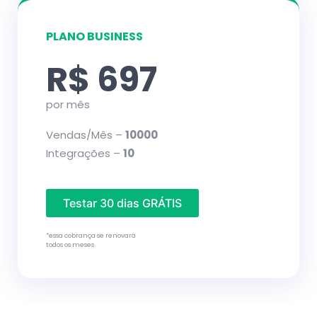
PLANO BUSINESS
R$ 697
por mês
Vendas/Mês –
10000
Integrações –
10
Testar 30 dias GRÁTIS
*essa cobrança se renovará
todos os meses