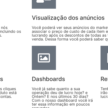
Visualização dos anúncios
 nós
Você poderá ver seus anúncios do market
ncluindo os
associar o preço de custo de cada item 
s.
lucrando após os descontos de todas as
venda. Dessa forma você poderá saber q
os
Dashboards
Re
 cliques
Você já sabe quanto a sua
Ten
duto está
operação deu de lucro hoje? e
irão
ontas.
Ontem? E nos últimos 30 dias?
lucr
Com o nosso dashboard você irá
ter essa informação em poucos
segundos.